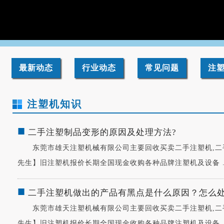
最新动态
行业动态
常见问题
注
注塑机知识
■
二手注塑制品变形的原因及处理方法?
东莞市雄天注塑机械有限公司主要回收买卖二手注塑机,二手注塑机
先生】旧注塑机报价长期全国现金收购各种品牌注塑机及设备 ...
■
二手注塑机做出的产品有黑点是什么原因？怎么
东莞市雄天注塑机械有限公司主要回收买卖二手注塑机,二手注塑机
先生】旧注塑机报价长期全国现金收购各种品牌注塑机及设备 ...